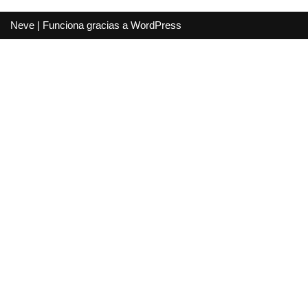
Neve
| Funciona gracias a
WordPress
DELEGACIÓN SEVILLA
(Sevilla, Huelva, Cádiz, Málaga,
Badajoz, Cáceres)
Políg. Ind. La Red
C/ Seis, parc. 50
41500 Alcalá de Guadaira (Sevilla)
Teléf.: 955 634 496
sevilla@forsasur.es