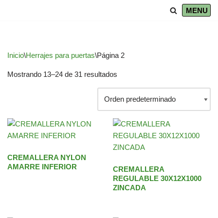
MENU
Saltar
al
contenido
Inicio
\
Herrajes para puertas
\
Página 2
Mostrando 13–24 de 31 resultados
CREMALLERA NYLON
AMARRE INFERIOR
CREMALLERA
REGULABLE 30X12X1000
ZINCADA