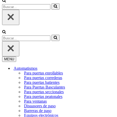
Buscar...
Buscar...
MENU
Menú
de
Automatismos
navegación
Para puertas enrollables
Para puertas correderas
Para puertas batientes
Para Puertas Basculantes
Para puertas seccionales
Para puertas peatonales
Para ventanas
Disuasores de paso
Barreras de paso
Equipos electrónicos